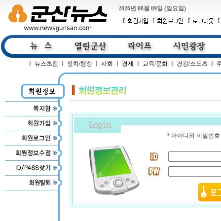
2026년 08월 09일 (일요일)
ㅣ
뉴스초점
ㅣ
정치/행정
ㅣ
사회
ㅣ
경제
ㅣ
교육/문화
ㅣ
건강/스포츠
ㅣ
* 아이디와 비밀번호