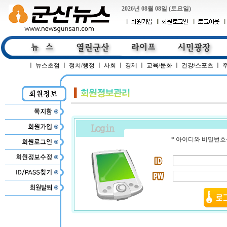
2026년 08월 08일 (토요일)
ㅣ
뉴스초점
ㅣ
정치/행정
ㅣ
사회
ㅣ
경제
ㅣ
교육/문화
ㅣ
건강/스포츠
ㅣ
* 아이디와 비밀번호