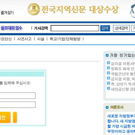
주요단신
ㅣ
사건사고
ㅣ
사설
ㅣ
학교/기업/단체탐방
ㅣ
김의겸 의원,새
정화조 폐쇄 안 
국립군산대 평생교
김의겸 의원, 박
를 입력해 주십시오.
市, 상반기 적극
새만금신항 관할
새로운 지방정부가
합니다. 새 지방
할 가장 시급한 
무엇이라고 생각