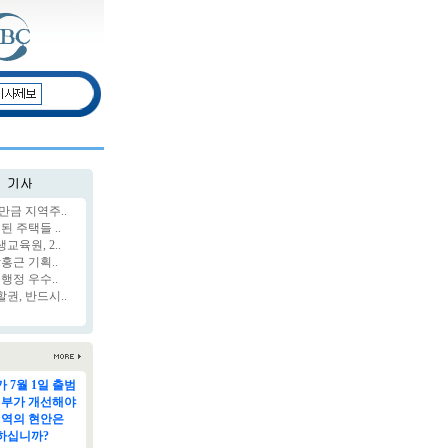
만금 지역주..
된 주택들 ..
육원, 2..
홍근 기획..
행정 우수..
권, 반드시..
 7월 1일 출범
정부가 개선해야
지역의 현안은
하십니까?