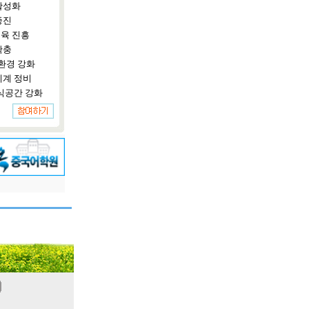
활성화
증진
육 진흥
확충
환경 강화
체계 정비
식공간 강화