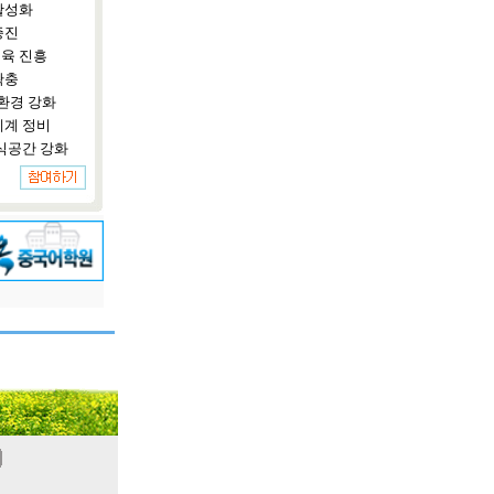
활성화
증진
육 진흥
확충
환경 강화
체계 정비
식공간 강화