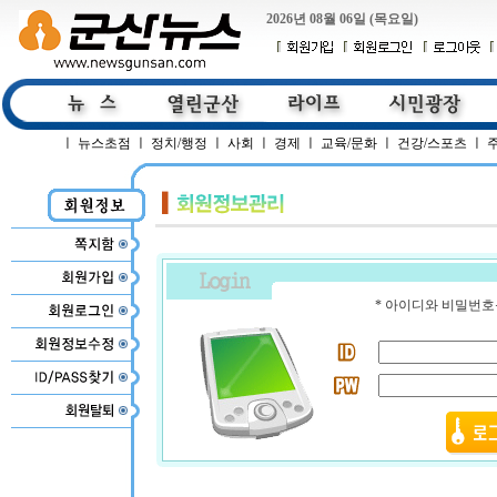
2026년 08월 06일 (목요일)
ㅣ
뉴스초점
ㅣ
정치/행정
ㅣ
사회
ㅣ
경제
ㅣ
교육/문화
ㅣ
건강/스포츠
ㅣ
* 아이디와 비밀번호