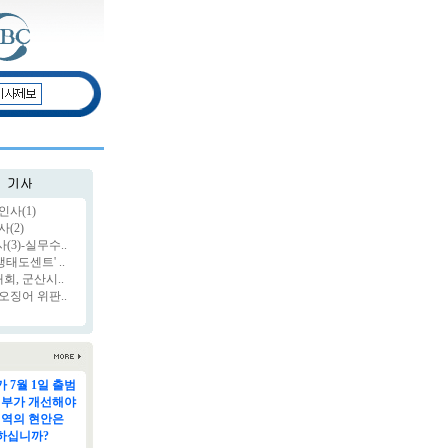
인사(1)
(2)
3)-실무수..
태도센트' ..
, 군산시..
오징어 위판..
 7월 1일 출범
정부가 개선해야
지역의 현안은
하십니까?