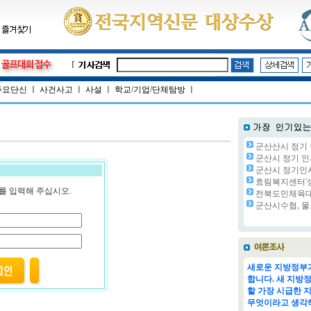
주요단신
ㅣ
사건사고
ㅣ
사설
ㅣ
학교/기업/단체탐방
ㅣ
군산산시 정기 
군산시 정기 인사
군산시 정기인사(
효림복지센터'생
를 입력해 주십시오.
전북도민체육대회
군산시수협, 물
새로운 지방정부가
합니다. 새 지방
할 가장 시급한 
무엇이라고 생각