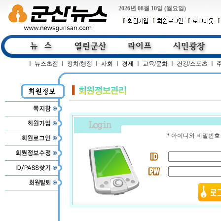
2026년 08월 10일 (월요일)
ㅣ
뉴스초점
ㅣ
정치/행정
ㅣ
사회
ㅣ
경제
ㅣ
교육/문화
ㅣ
건강/스포츠
ㅣ
* 아이디와 비밀번호