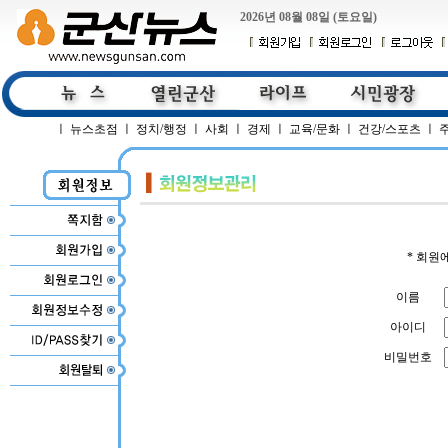
2026년 08월 08일 (토요일)
ㅣ
뉴스초점
ㅣ
정치/행정
ㅣ
사회
ㅣ
경제
ㅣ
교육/문화
ㅣ
건강/스포츠
ㅣ
* 회원
이름
아이디
비밀번호