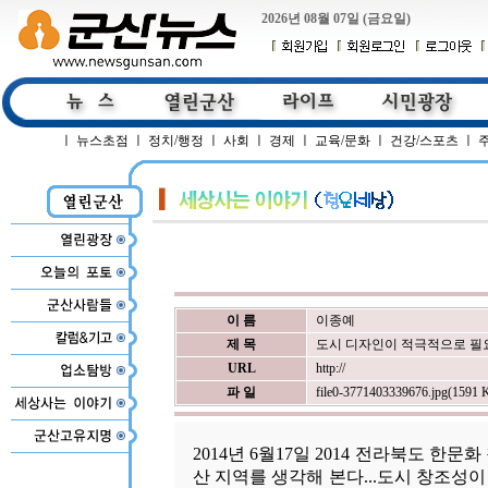
2026년 08월 07일 (금요일)
ㅣ
뉴스초점
ㅣ
정치/행정
ㅣ
사회
ㅣ
경제
ㅣ
교육/문화
ㅣ
건강/스포츠
ㅣ
이 름
이종예
제 목
도시 디자인이 적극적으로 필
URL
http://
파 일
file0-3771403339676.jpg(1591 
2014년 6월17일 2014 전라북도 한
산 지역를 생각해 본다...
도시 창조성이