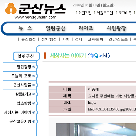
2026년 08월 10일 (월요일)
ㅣ
뉴스초점
ㅣ
정치/행정
ㅣ
사회
ㅣ
경제
ㅣ
교육/문화
ㅣ
건강/스포츠
ㅣ
이 름
이종예
제 목
요지음 주변에는 이런 사람들
URL
http://
파 일
file0-4891331335480.jpg(989 K