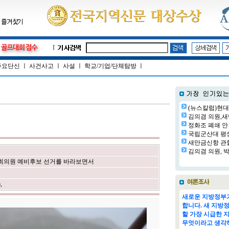
주요단신
ㅣ
사건사고
ㅣ
사설
ㅣ
학교/기업/단체탐방
ㅣ
(뉴스칼럼)현대
김의겸 의원,새
정화조 폐쇄 안 
국립군산대 평생교
새만금신항 관할
김의겸 의원, 박
회의원 예비후보 선거를 바라보면서
)
,
새로운 지방정부가
합니다. 새 지방
할 가장 시급한 
무엇이라고 생각