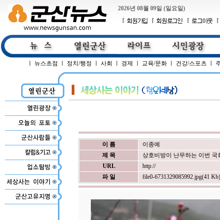
2026년 08월 09일 (일요일)
ㅣ
뉴스초점
ㅣ
정치/행정
ㅣ
사회
ㅣ
경제
ㅣ
교육/문화
ㅣ
건강/스포츠
ㅣ
이 름
이종예
제 목
상호비방이 난무하는 이번 국
URL
http://
파 일
file0-6731329085992.jpg(41 Kb