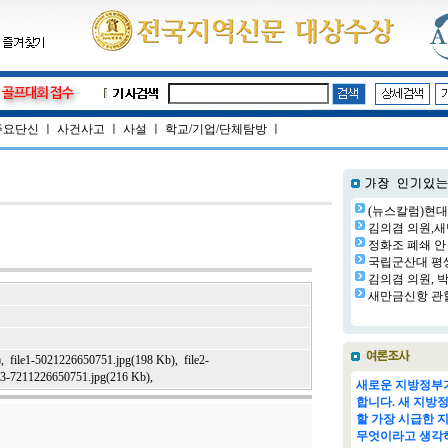
주요단신
ㅣ
사건사고
ㅣ
사설
ㅣ
학교/기업/단체탐방
ㅣ
(뉴스칼럼)현대
김의겸 의원,새
정화조 폐쇄 안 
국립군산대 평생교
김의겸 의원, 박
새만금신항 관할
)
,
file1-5021226650751.jpg(198 Kb)
,
file2-
le3-7211226650751.jpg(216 Kb)
,
새로운 지방정부가
합니다. 새 지방
할 가장 시급한 
무엇이라고 생각