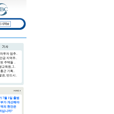
차투자 멈추..
만금 지역주..
된 주택들 ..
육원, 2..
홍근 기획..
권, 반드시..
 7월 1일 출범
정부가 개선해야
지역의 현안은
하십니까?