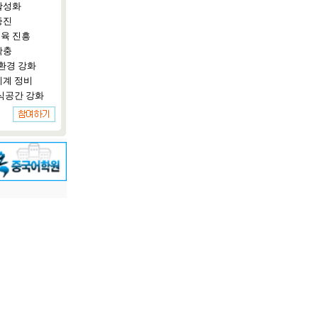
활성화
증진
육 진흥
확충
환경 강화
체계 정비
식공간 강화