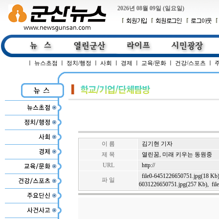
2026년 08월 09일 (일요일)
ㅣ
뉴스초점
ㅣ
정치/행정
ㅣ
사회
ㅣ
경제
ㅣ
교육/문화
ㅣ
건강/스포츠
ㅣ
이 름
김기현 기자
제 목
열린꿈, 미래 키우는 동원중
URL
http://
file0-6451226650751.jpg(18 Kb
파 일
6031226650751.jpg(257 Kb)
,
fi