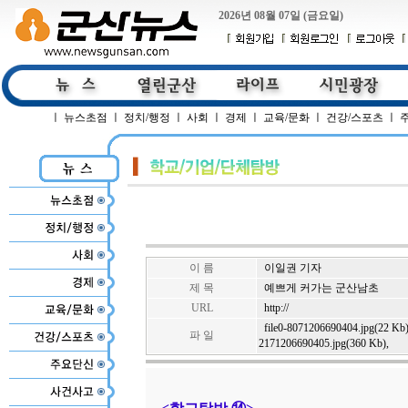
2026년 08월 07일 (금요일)
ㅣ
뉴스초점
ㅣ
정치/행정
ㅣ
사회
ㅣ
경제
ㅣ
교육/문화
ㅣ
건강/스포츠
ㅣ
이 름
이일권 기자
제 목
예쁘게 커가는 군산남초
URL
http://
file0-8071206690404.jpg(22 Kb
파 일
2171206690405.jpg(360 Kb)
,