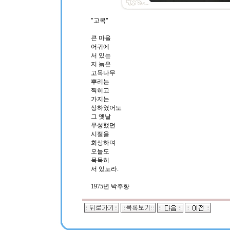
"고목"
큰 마을
어귀에
서 있는
지 늙은
고목나무
뿌리는
찍히고
가지는
상하였어도
그 옛날
무성했던
시절을
회상하며
오늘도
묵묵히
서 있노라.
1975년 박주향