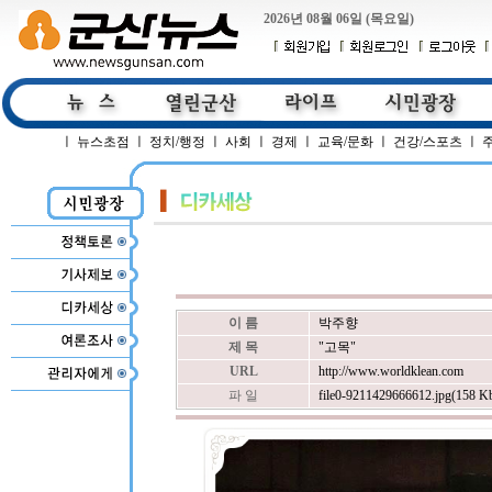
2026년 08월 06일 (목요일)
ㅣ
뉴스초점
ㅣ
정치/행정
ㅣ
사회
ㅣ
경제
ㅣ
교육/문화
ㅣ
건강/스포츠
ㅣ
이 름
박주향
제 목
"고목"
URL
http://www.worldklean.com
파 일
file0-9211429666612.jpg(158 K