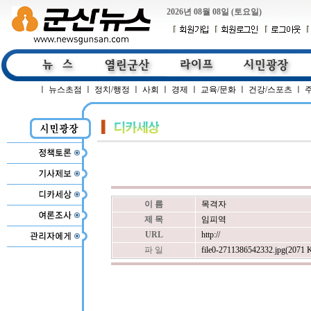
2026년 08월 08일 (토요일)
ㅣ
뉴스초점
ㅣ
정치/행정
ㅣ
사회
ㅣ
경제
ㅣ
교육/문화
ㅣ
건강/스포츠
ㅣ
이 름
목격자
제 목
임피역
URL
http://
파 일
file0-2711386542332.jpg(2071 