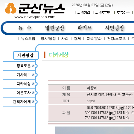
2026년 08월 07일 (금요일)
ㅣ
뉴스초점
ㅣ
정치/행정
ㅣ
사회
ㅣ
경제
ㅣ
교육/문화
ㅣ
건강/스포츠
ㅣ
이 름
이종예
제 목
신시도 대각산에서 본 고군산
URL
http://
file0-7061301147813.jpg(1176 
파 일
3901301147813.jpg(1135 Kb)
,
f
7821301147813.jpg(1278 Kb)
,