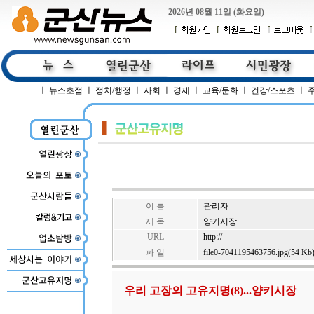
2026년 08월 11일 (화요일)
ㅣ
뉴스초점
ㅣ
정치/행정
ㅣ
사회
ㅣ
경제
ㅣ
교육/문화
ㅣ
건강/스포츠
ㅣ
이 름
관리자
제 목
양키시장
URL
http://
파 일
file0-7041195463756.jpg(54 Kb
우리 고장의 고유지명(8)...양키시장