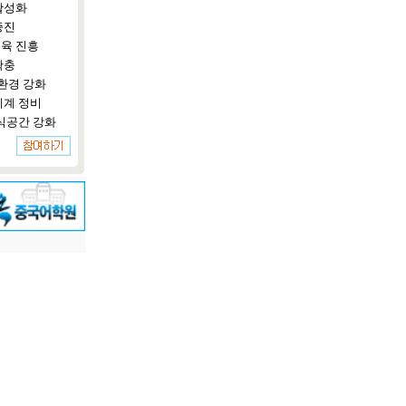
활성화
증진
육 진흥
확충
환경 강화
체계 정비
식공간 강화