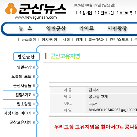
2026년 08월 09일 (일요일)
ㅣ
뉴스초점
ㅣ
정치/행정
ㅣ
사회
ㅣ
경제
ㅣ
교육/문화
ㅣ
건강/스포츠
ㅣ
이 름
관리자
제 목
콩나물 고개
URL
http://
파 일
file0-6831195462957.jpg(199 K
우리고장 고유지명을 찾아서(3)...콩나