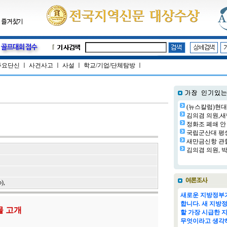
주요단신
ㅣ
사건사고
ㅣ
사설
ㅣ
학교/기업/단체탐방
ㅣ
(뉴스칼럼)현대
김의겸 의원,새
정화조 폐쇄 안 
국립군산대 평생교
새만금신항 관할
김의겸 의원, 박
b)
,
새로운 지방정부가
합니다. 새 지방
물 고개
할 가장 시급한 
무엇이라고 생각