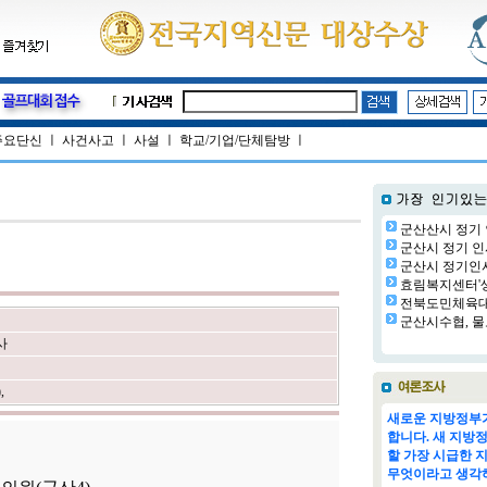
주요단신
ㅣ
사건사고
ㅣ
사설
ㅣ
학교/기업/단체탐방
ㅣ
군산산시 정기 
군산시 정기 인사
군산시 정기인사(
효림복지센터'생
전북도민체육대회
군산시수협, 물
사
)
,
새로운 지방정부가
합니다. 새 지방
할 가장 시급한 
무엇이라고 생각