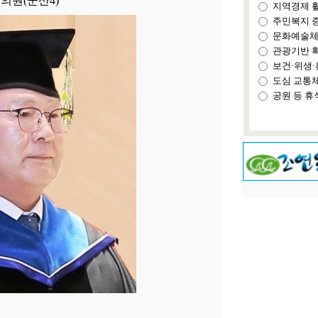
의원(군산4)
지역경제 
주민복지 
문화예술체
관광기반 
보건·위생·
도심 교통
공원 등 휴