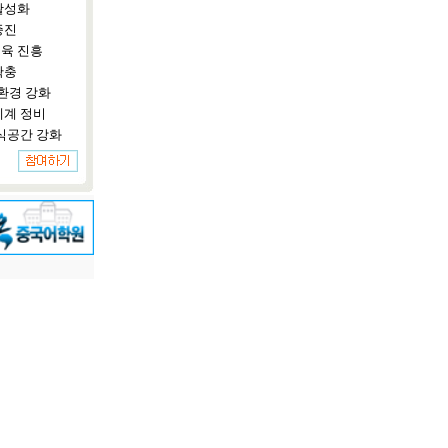
활성화
증진
육 진흥
확충
환경 강화
체계 정비
식공간 강화