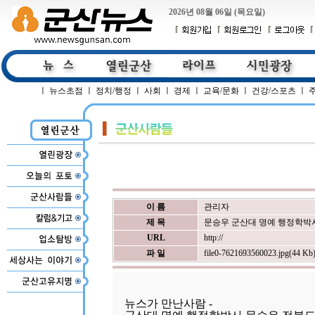
2026년 08월 06일 (목요일)
ㅣ
뉴스초점
ㅣ
정치/행정
ㅣ
사회
ㅣ
경제
ㅣ
교육/문화
ㅣ
건강/스포츠
ㅣ
이 름
관리자
제 목
문승우 군산대 명예 행정학박
URL
http://
파 일
file0-7621693560023.jpg(44 Kb
뉴스가 만난사람 -