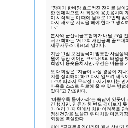
“장미가 한바탕 흐드러진 잔치를 벌이
한 엔데믹으로 새 희망이 용솟음치며 
이 시작되는 이 때에 올해로 17번째 
다시 새로운 시작을 해야 한다고 생각
다.”
본사와 군산시골프협회가 내달 25일
서 개최하는 ‘제17회 새만금배 골프대회
세무사무소 대표)의 말이다.
지난 11일 보건당국이 발표한 사실상의 
월여 동안 이어진 코로나19의 터널을
희망이 용솟음치지만, 우선은 마음을 
오 대회장은 “지금이 사실 광풍이 지나
지를 정리해야 하고 다시 일으켜 세워
다”며 따라서 무작정 나서기보다는 먼저
마음을 스스로 위로해 줄 수 있는 방법
있다”고 강조한다.
‘바쁠수록 돌아가라’는 속담이 있듯이 
긴 했지만, 인류가 한 번도 겪어보지 
가 여러 가지 면에서 처한 어려움을 단
정신건강을 보살핀 후 대처할 마음가짐
회장은 역설한다.
이에 “골프동호인이라면 매년 상반기 중