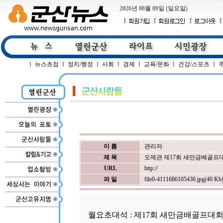
2026년 08월 09일 (일요일)
ㅣ
뉴스초점
ㅣ
정치/행정
ㅣ
사회
ㅣ
경제
ㅣ
교육/문화
ㅣ
건강/스포츠
ㅣ
이 름
관리자
제 목
오제관 제17회 새만금배골프
URL
http://
파 일
file0-4111686105430.jpg(40 Kb
월요초대석 : 제17회 새만금배골프대