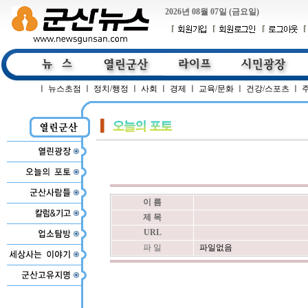
2026년 08월 07일 (금요일)
ㅣ
뉴스초점
ㅣ
정치/행정
ㅣ
사회
ㅣ
경제
ㅣ
교육/문화
ㅣ
건강/스포츠
ㅣ
이 름
제 목
URL
파 일
파일없음