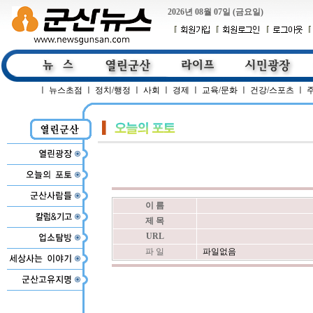
2026년 08월 07일 (금요일)
ㅣ
뉴스초점
ㅣ
정치/행정
ㅣ
사회
ㅣ
경제
ㅣ
교육/문화
ㅣ
건강/스포츠
ㅣ
이 름
제 목
URL
파 일
파일없음