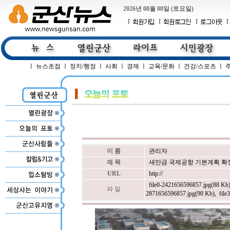
2026년 08월 08일 (토요일)
ㅣ
뉴스초점
ㅣ
정치/행정
ㅣ
사회
ㅣ
경제
ㅣ
교육/문화
ㅣ
건강/스포츠
ㅣ
이 름
관리자
제 목
새만금 국제공항 기본계획 확
URL
http://
file0-2421656596857.jpg(88 Kb
파 일
2871656596857.jpg(90 Kb)
,
fil