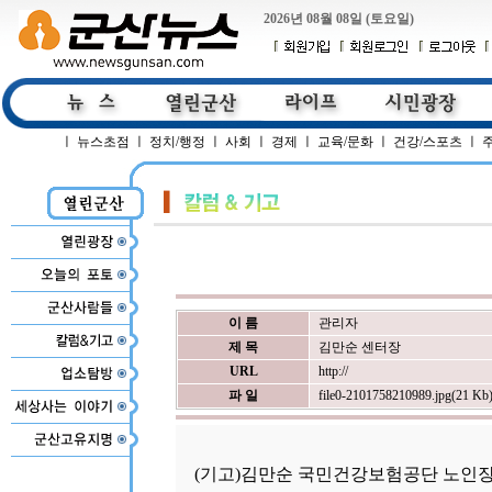
2026년 08월 08일 (토요일)
ㅣ
뉴스초점
ㅣ
정치/행정
ㅣ
사회
ㅣ
경제
ㅣ
교육/문화
ㅣ
건강/스포츠
ㅣ
이 름
관리자
제 목
김만순 센터장
URL
http://
파 일
file0-2101758210989.jpg(21 Kb
(기고)김만순 국민건강보험공단 노인