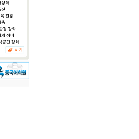
활성화
증진
육 진흥
확충
환경 강화
체계 정비
식공간 강화