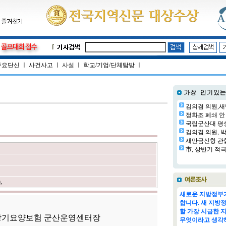
주요단신
ㅣ
사건사고
ㅣ
사설
ㅣ
학교/기업/단체탐방
ㅣ
김의겸 의원,새
정화조 폐쇄 안 
국립군산대 평생교
김의겸 의원, 박
새만금신항 관할
市, 상반기 적극
)
,
새로운 지방정부가
합니다. 새 지방
할 가장 시급한 
장기요양보험 군산운영센터장
무엇이라고 생각