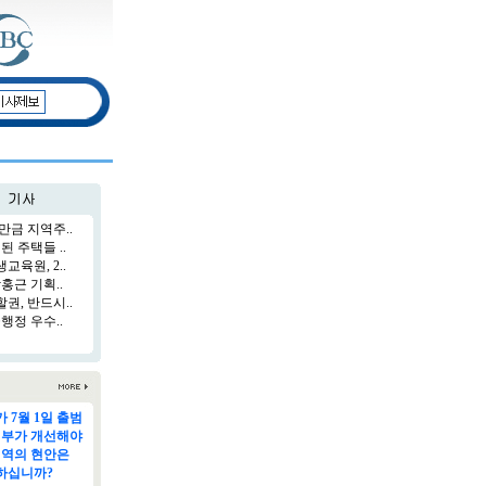
만금 지역주..
된 주택들 ..
육원, 2..
홍근 기획..
권, 반드시..
행정 우수..
 7월 1일 출범
정부가 개선해야
지역의 현안은
하십니까?