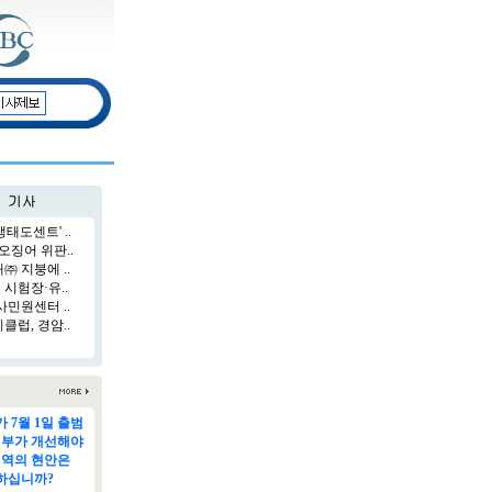
태도센트' ..
오징어 위판..
 지붕에 ..
시험장·유..
민원센터 ..
럽, 경암..
 7월 1일 출범
정부가 개선해야
지역의 현안은
하십니까?