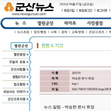
2026년 08월 07일 (금요일)
ㅣ
뉴스초점
ㅣ
정치/행정
ㅣ
사회
ㅣ
경제
ㅣ
교육/문화
ㅣ
건강/스포츠
ㅣ
이 름
관리자
제 목
박승한 본사 회장
URL
http://
파 일
file0-7681671082856.bmp(209 
뉴스 칼럼 – 박승한 본사 회장