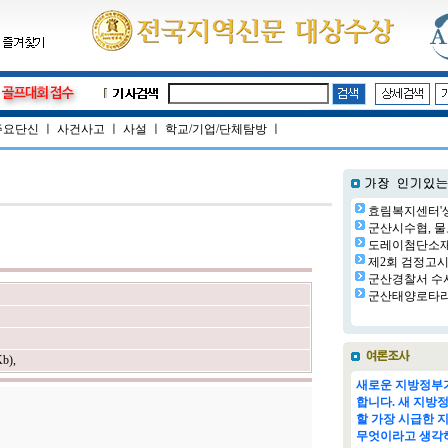
주요단신
ㅣ
사건사고
ㅣ
사설
ㅣ
학교/기업/단체탐방
ㅣ
효림복지센터'생
군산시수협, 물
도레이첨단소재㈜
제2회 검정고시 
군산경찰서 수사
군산태양로타리클
Kb)
,
새로운 지방정부가
합니다. 새 지방
할 가장 시급한 
무엇이라고 생각