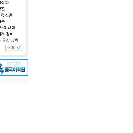
활성화
증진
육 진흥
확충
환경 강화
체계 정비
식공간 강화