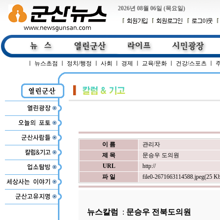
2026년 08월 06일 (목요일)
ㅣ
뉴스초점
ㅣ
정치/행정
ㅣ
사회
ㅣ
경제
ㅣ
교육/문화
ㅣ
건강/스포츠
ㅣ
이 름
관리자
제 목
문승우 도의원
URL
http://
파 일
file0-2671663114588.jpeg(25 K
뉴스칼럼
:
문승우 전북도의원