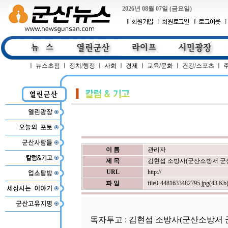
2026년 08월 07일 (금요일)
ㅣ
뉴스초점
ㅣ
정치/행정
ㅣ
사회
ㅣ
경제
ㅣ
교육/문화
ㅣ
건강/스포츠
ㅣ
이 름
관리자
제 목
김현섭 소방사(군산소방서 군산
URL
http://
파 일
file0-4481633482795.jpg(43 Kb
독자투고 : 김현섭 소방사(군산소방서 