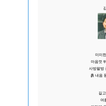
미미한
마음껏 
사방팔방 
흙 내음 
길고
여름