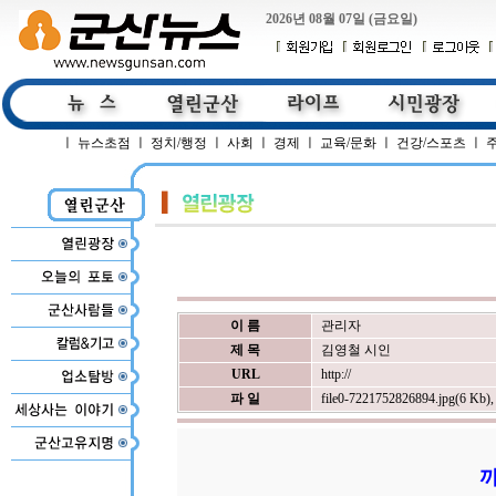
2026년 08월 07일 (금요일)
ㅣ
뉴스초점
ㅣ
정치/행정
ㅣ
사회
ㅣ
경제
ㅣ
교육/문화
ㅣ
건강/스포츠
ㅣ
이 름
관리자
제 목
김영철 시인
URL
http://
파 일
file0-7221752826894.jpg(6 Kb)