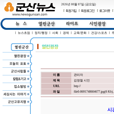
2026년 08월 07일 (금요일)
ㅣ
뉴스초점
ㅣ
정치/행정
ㅣ
사회
ㅣ
경제
ㅣ
교육/문화
ㅣ
건강/스포츠
ㅣ
이 름
관리자
제 목
김영철 시인
URL
http://
파 일
file0-8691748604677.jpg(6 Kb)
시