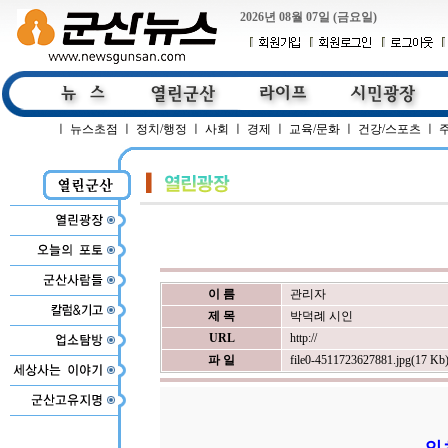
2026년 08월 07일 (금요일)
ㅣ
뉴스초점
ㅣ
정치/행정
ㅣ
사회
ㅣ
경제
ㅣ
교육/문화
ㅣ
건강/스포츠
ㅣ
이 름
관리자
제 목
박덕례 시인
URL
http://
파 일
file0-4511723627881.jpg(17 Kb