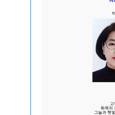
의
고
화목의 
그늘과 햇빛