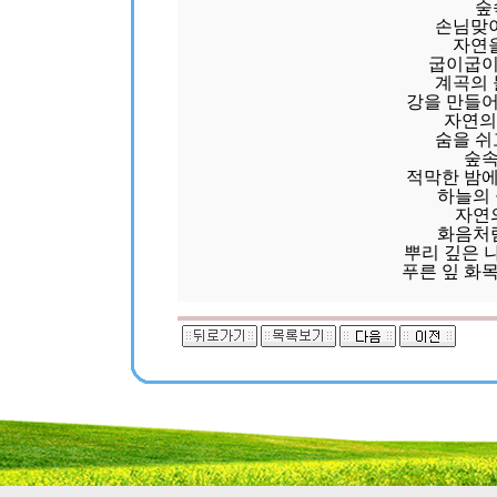
숲
손님맞이
자연을
굽이굽이
계곡의 
강을 만들어
자연의
숨을 쉬
숲속
적막한 밤에
하늘의
자연
화음처
뿌리 깊은 
푸른 잎 화목