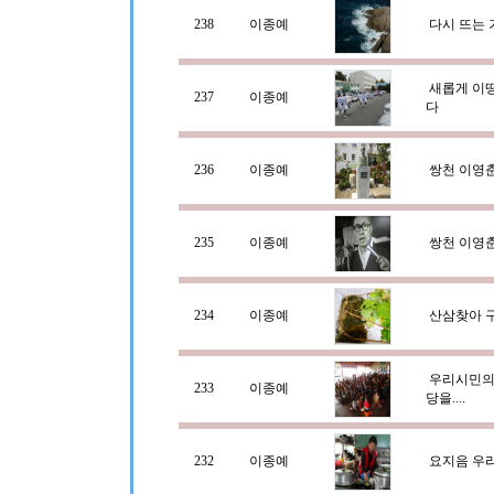
238
이종예
다시 뜨는 
새롭게 이
237
이종예
다
236
이종예
쌍천 이영춘
235
이종예
쌍천 이영춘
234
이종예
산삼찾아 
우리시민의
233
이종예
당을....
232
이종예
요지음 우리