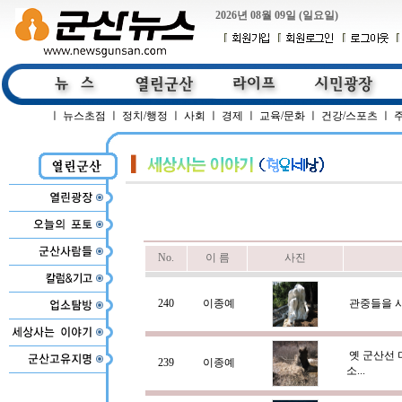
2026년 08월 09일 (일요일)
ㅣ
뉴스초점
ㅣ
정치/행정
ㅣ
사회
ㅣ
경제
ㅣ
교육/문화
ㅣ
건강/스포츠
ㅣ
No.
이 름
사진
240
이종예
관중들을 
옛 군산선 
239
이종예
소...