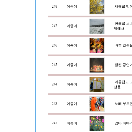
248
이종예
새해를 맞
한해를 보
247
이종예
제에서
246
이종예
바쁜 일손
245
이종예
잘된 공연에
아름답고 
244
이종예
선물
243
이종예
노래 부르
242
이종예
엄마 아빠