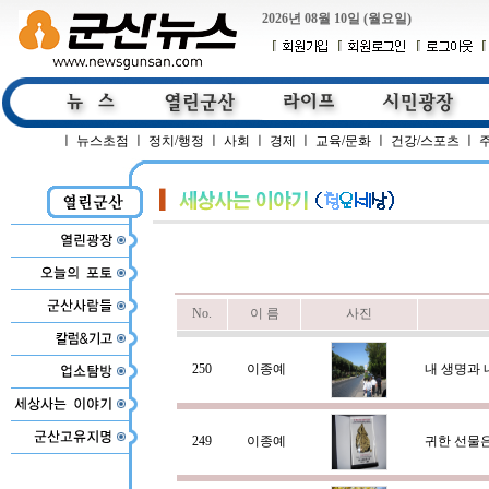
2026년 08월 10일 (월요일)
ㅣ
뉴스초점
ㅣ
정치/행정
ㅣ
사회
ㅣ
경제
ㅣ
교육/문화
ㅣ
건강/스포츠
ㅣ
No.
이 름
사진
250
이종예
내 생명과 내
249
이종예
귀한 선물