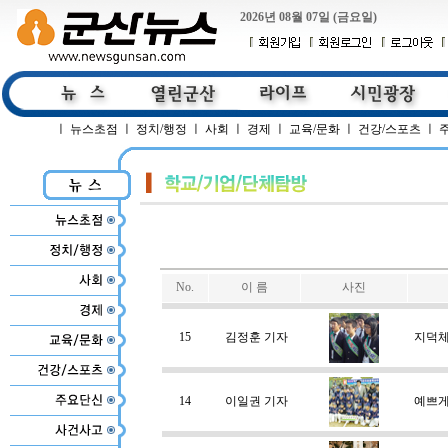
2026년 08월 07일 (금요일)
ㅣ
뉴스초점
ㅣ
정치/행정
ㅣ
사회
ㅣ
경제
ㅣ
교육/문화
ㅣ
건강/스포츠
ㅣ
No.
이 름
사진
15
김정훈 기자
지덕체
14
이일권 기자
예쁘게