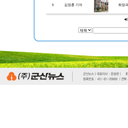
6
김정훈 기자
희망과
◀