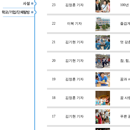
23
김정훈 기자
100
22
이복 기자
즐겁게
21
김기현 기자
멋 갖
20
김기현 기자
참, 힘
19
김정훈 기자
꿈과 
18
김정훈 기자
꿈 사
17
김기현 기자
푸른 