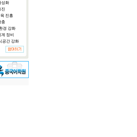
활성화
증진
육 진흥
확충
환경 강화
체계 정비
식공간 강화