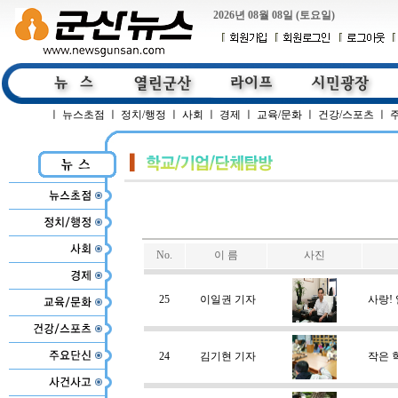
2026년 08월 08일 (토요일)
ㅣ
뉴스초점
ㅣ
정치/행정
ㅣ
사회
ㅣ
경제
ㅣ
교육/문화
ㅣ
건강/스포츠
ㅣ
No.
이 름
사진
25
이일권 기자
사랑!
24
김기현 기자
작은 