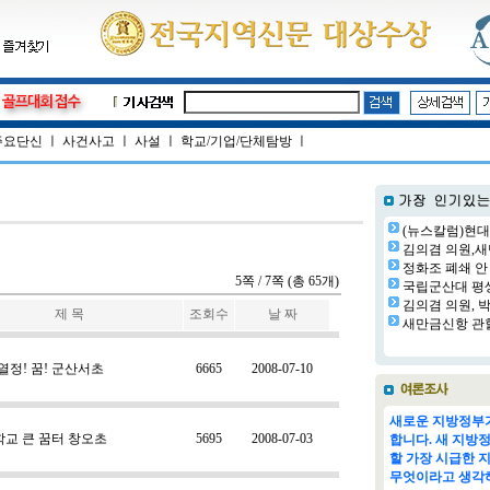
주요단신
ㅣ
사건사고
ㅣ
사설
ㅣ
학교/기업/단체탐방
ㅣ
(뉴스칼럼)현대
김의겸 의원,새
정화조 폐쇄 안 
5쪽 / 7쪽 (총 65개)
국립군산대 평생교
김의겸 의원, 박
제 목
조회수
날 짜
새만금신항 관할
 열정! 꿈! 군산서초
6665
2008-07-10
새로운 지방정부가
학교 큰 꿈터 창오초
5695
2008-07-03
합니다. 새 지방
할 가장 시급한 
무엇이라고 생각