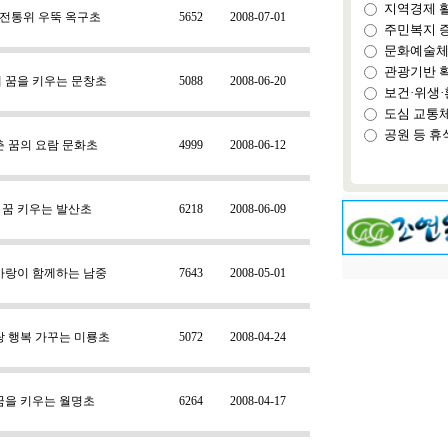
지역경제 
년 전통위 우뚝 옥구초
5652
2008-07-01
주민복지 
문화예술체
관광기반 
 꿈을 키우는 문창초
5088
2008-06-20
보건·위생·
도심 교통
공원 등 휴
춘 꿈의 요람 문화초
4999
2008-06-12
, 꿈 키우는 발산초
6218
2008-06-09
사랑이 함께하는 남중
7643
2008-05-01
랑 행복 가꾸는 미룡초
5072
2008-04-24
꿈을 키우는 월명초
6264
2008-04-17