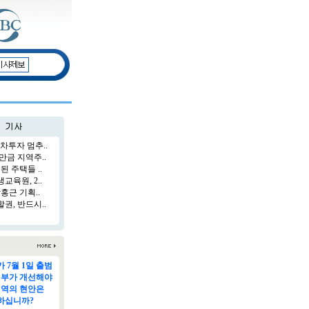
차투자 멈추..
만금 지역주..
된 주택들 ..
육원, 2..
홍근 기획..
권, 반드시..
 7월 1일 출범
정부가 개선해야
지역의 현안은
하십니까?