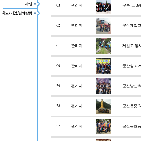
63
관리자
군중·고 3
62
관리자
군산제일고
61
관리자
제일고 봉사
60
관리자
군산상고 제
59
관리자
군산발산초
58
관리자
군산동중 2
57
관리자
군산동초등