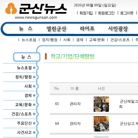
2026년 08월 09일 (일요일)
ㅣ
뉴스초점
ㅣ
정치/행정
ㅣ
사회
ㅣ
경제
ㅣ
교육/문화
ㅣ
건강/스포츠
ㅣ
No.
이 름
사진
군산제일고
65
관리자
최
64
관리자
군산상고 제