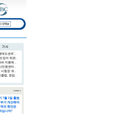
태도센트' ..
오징어 위판..
 지붕에 ..
민원센터 ..
시험장·유..
럽, 경암..
 7월 1일 출범
정부가 개선해야
지역의 현안은
하십니까?