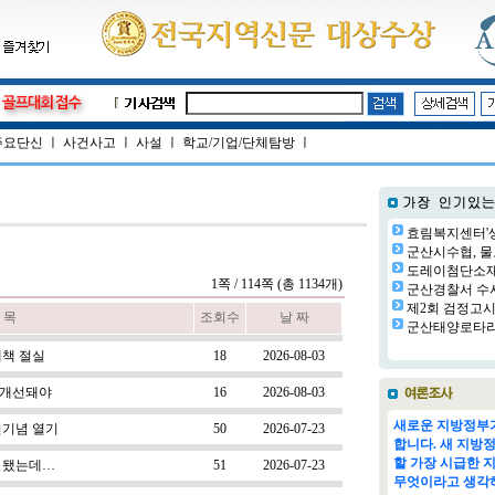
주요단신
ㅣ
사건사고
ㅣ
사설
ㅣ
학교/기업/단체탐방
ㅣ
효림복지센터'생
군산시수협, 물
도레이첨단소재㈜
1쪽 / 114쪽 (총 1134개)
군산경찰서 수사
제2회 검정고시 
 목
조회수
날 짜
군산태양로타리클
대책 절실
18
2026-08-03
..개선돼야
16
2026-08-03
새로운 지방정부가
전기념 열기
50
2026-07-23
합니다. 새 지방
할 가장 시급한 
 됐는데…
51
2026-07-23
무엇이라고 생각