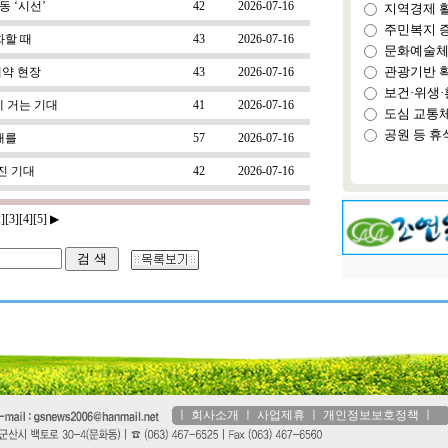
 ‘시선’
42
2026-07-16
지역경제 
주민복지 
화할 때
43
2026-07-16
문화예술체
관광기반 
계약 현장
43
2026-07-16
보건·위생·
 거는 기대
41
2026-07-16
도심 교통
공원 등 휴
대를
57
2026-07-16
진 기대
42
2026-07-16
2]
[3]
[4]
[5]
▶
ㅣ
회사소개
ㅣ
사업제휴
ㅣ
개인정보보호정책
ㅣ