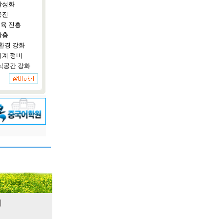
활성화
증진
육 진흥
확충
환경 강화
체계 정비
식공간 강화