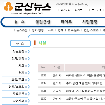
2026년 08월 07일 (금요일)
ㅣ
뉴스초점
ㅣ
정치/행정
ㅣ
사회
ㅣ
경제
ㅣ
교육/문화
ㅣ
건강/스포츠
ㅣ
No.
이 름
제
1133
관리자
아파트 분양사기 막을 근본적 
1132
관리자
주차 공간 해결 없이 과태료만.
1131
관리자
해병대 군산‧장항‧이리전투 승
1130
관리자
고군산군도에 콘도 들어설 때가