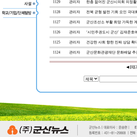
1129
관리자
한층 젊어진 군산시의회 의정활동
1128
관리자
전북 균형 발전 기회 요인 극대
1127
관리자
군산조선소 부활 희망 가득한 
1126
관리자
‘시민주권도시 군산’ 김재준호에
1125
관리자
건강한 사회 향한 진짜 상담 확
1124
관리자
군산문화관광재단 문화배달 추
◀
[1]
[