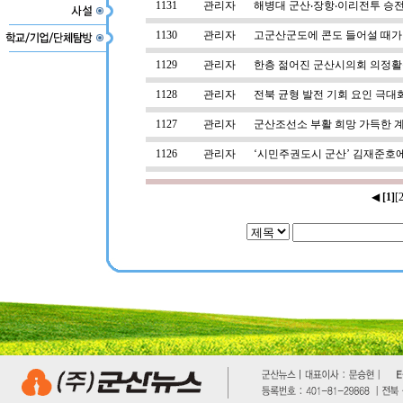
1131
관리자
해병대 군산‧장항‧이리전투 승
1130
관리자
고군산군도에 콘도 들어설 때가
1129
관리자
한층 젊어진 군산시의회 의정활동
1128
관리자
전북 균형 발전 기회 요인 극대
1127
관리자
군산조선소 부활 희망 가득한 
1126
관리자
‘시민주권도시 군산’ 김재준호에
◀
[1]
[