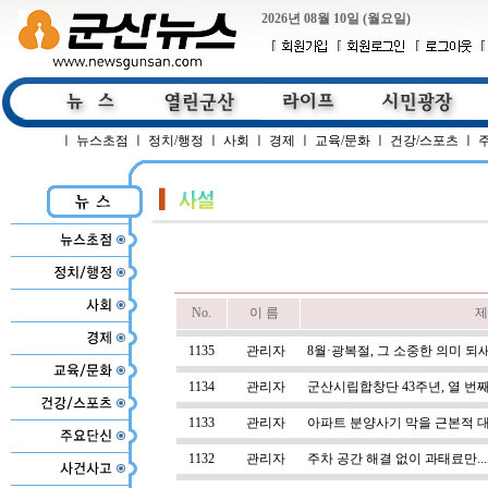
2026년 08월 10일 (월요일)
ㅣ
뉴스초점
ㅣ
정치/행정
ㅣ
사회
ㅣ
경제
ㅣ
교육/문화
ㅣ
건강/스포츠
ㅣ
No.
이 름
제
1135
관리자
8월·광복절, 그 소중한 의미 되
1134
관리자
군산시립합창단 43주년, 열 번
1133
관리자
아파트 분양사기 막을 근본적 
1132
관리자
주차 공간 해결 없이 과태료만.