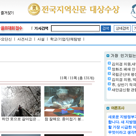
주요단신
ㅣ
사건사고
ㅣ
사설
ㅣ
학교/기업/단체탐방
ㅣ
김의겸 의원,새
정화조 폐쇄 안 
국립군산대 평생교
11쪽 / 11쪽 (총 131개)
김의겸 의원, 박
市, 상반기 적극
새만금신항 관할
새로운 지방정부가
하얀 옷으로 갈아입은 ...
참 잘해요. 종이접기 봉...
합니다. 새 지방
할 가장 시급한 
무엇이라고 생각