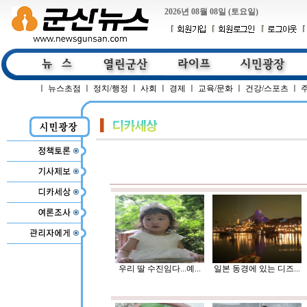
2026년 08월 08일 (토요일)
ㅣ
뉴스초점
ㅣ
정치/행정
ㅣ
사회
ㅣ
경제
ㅣ
교육/문화
ㅣ
건강/스포츠
ㅣ
우리 딸 수진임다...예...
일본 동경에 있는 디즈...