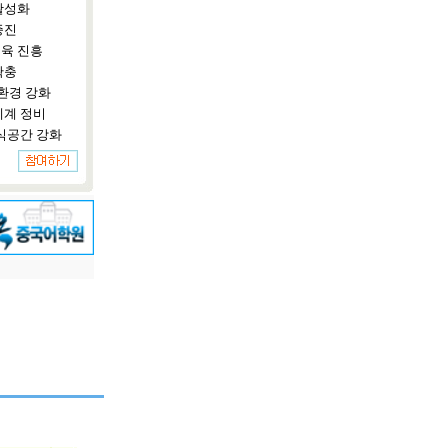
활성화
증진
육 진흥
확충
환경 강화
체계 정비
식공간 강화