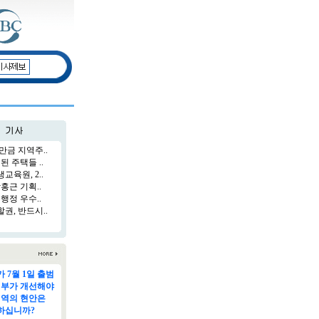
만금 지역주..
된 주택들 ..
육원, 2..
홍근 기획..
행정 우수..
권, 반드시..
 7월 1일 출범
정부가 개선해야
지역의 현안은
하십니까?