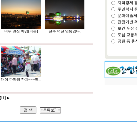
지역경제 
주민복지 
문화예술체
관광기반 
보건·위생·
너무 멋진 야경(퍼옴)
전주 덕진 연못임다.
도심 교통
공원 등 휴
대야 한마당 잔치~~~역...
[11]
▶