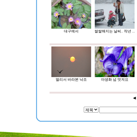
대구에서
쌀쌀해지는 날씨.. 작년 ...
멀리서 바라본 낙조
야생화 넘 멋져요
◀