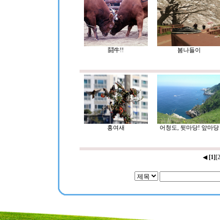
鬪牛!!
봄나들이
홍여새
어청도, 뒷마당! 앞마당
◀
[1]
[