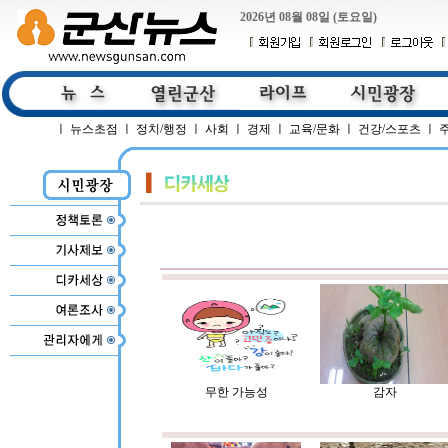
2026년 08월 08일 (토요일)
ㅣ
뉴스초점
ㅣ
정치/행정
ㅣ
사회
ㅣ
경제
ㅣ
교육/문화
ㅣ
건강/스포츠
ㅣ
무한 가능성
감자