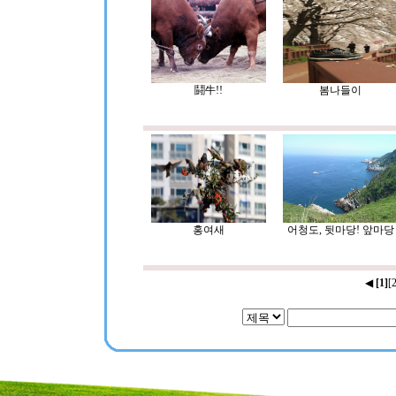
鬪牛!!
봄나들이
홍여새
어청도, 뒷마당! 앞마당
◀
[1]
[