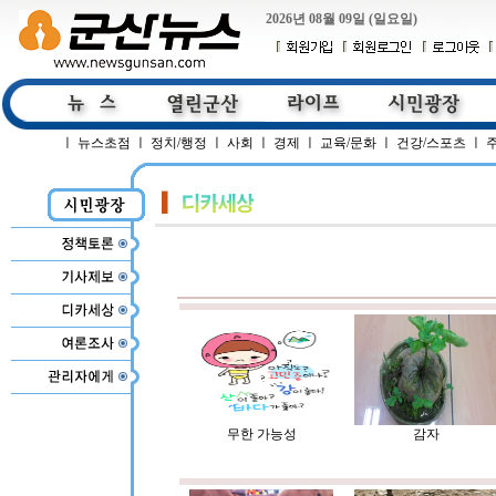
2026년 08월 09일 (일요일)
ㅣ
뉴스초점
ㅣ
정치/행정
ㅣ
사회
ㅣ
경제
ㅣ
교육/문화
ㅣ
건강/스포츠
ㅣ
무한 가능성
감자