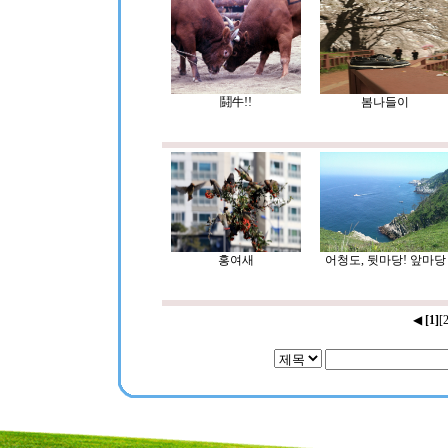
鬪牛!!
봄나들이
홍여새
어청도, 뒷마당! 앞마당
◀
[1]
[