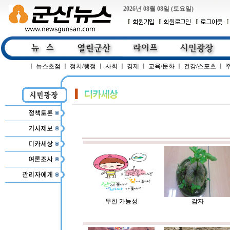
2026년 08월 08일 (토요일)
ㅣ
뉴스초점
ㅣ
정치/행정
ㅣ
사회
ㅣ
경제
ㅣ
교육/문화
ㅣ
건강/스포츠
ㅣ
무한 가능성
감자