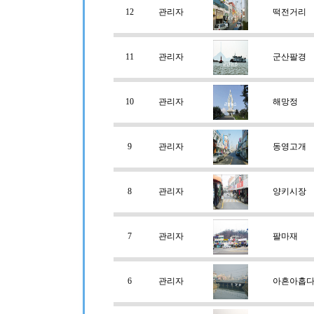
12
관리자
떡전거리
11
관리자
군산팔경
10
관리자
해망정
9
관리자
동영고개
8
관리자
양키시장
7
관리자
팔마재
6
관리자
아흔아홉