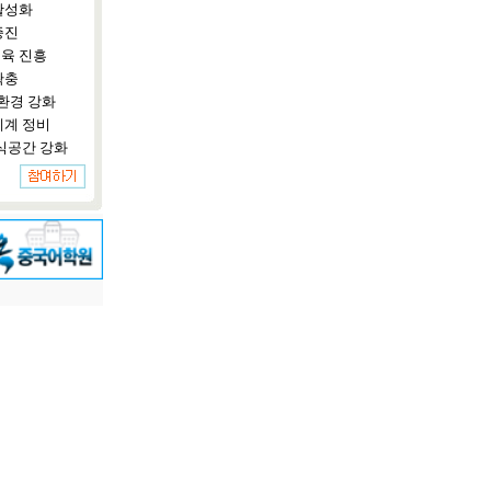
활성화
증진
육 진흥
확충
환경 강화
체계 정비
식공간 강화