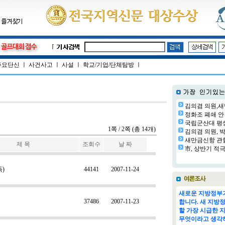
주요단신
ㅣ
사건사고
ㅣ
사설
ㅣ
학교/기업/단체탐방
ㅣ
김의겸 의원,새
정화조 폐쇄 안 
국립군산대 평생교
1쪽 / 2쪽 (총 14개)
김의겸 의원, 박
새만금신항 관할
제 목
조회수
날 짜
市, 상반기 적극
)
44141
2007-11-24
새로운 지방정부가
37486
2007-11-23
합니다. 새 지방
할 가장 시급한 
무엇이라고 생각