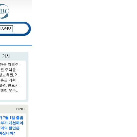
만금 지역주..
된 주택들 ..
육원, 2..
홍근 기획..
권, 반드시..
행정 우수..
 7월 1일 출범
정부가 개선해야
지역의 현안은
하십니까?