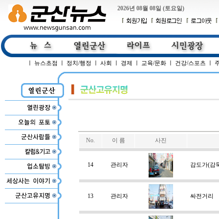
2026년 08월 08일 (토요일)
ㅣ
뉴스초점
ㅣ
정치/행정
ㅣ
사회
ㅣ
경제
ㅣ
교육/문화
ㅣ
건강/스포츠
ㅣ
No.
이 름
사진
14
관리자
감도가(감둑
13
관리자
싸전거리