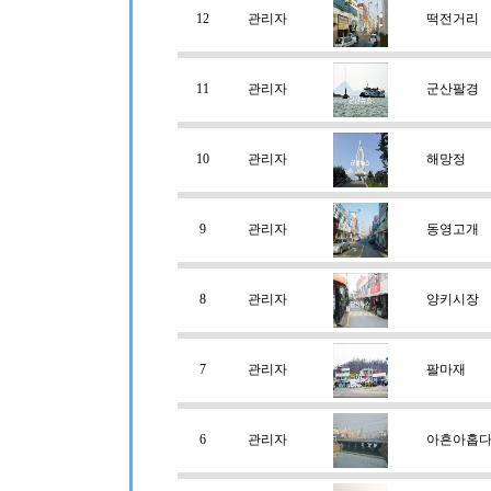
12
관리자
떡전거리
11
관리자
군산팔경
10
관리자
해망정
9
관리자
동영고개
8
관리자
양키시장
7
관리자
팔마재
6
관리자
아흔아홉