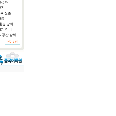
활성화
증진
육 진흥
확충
환경 강화
체계 정비
식공간 강화