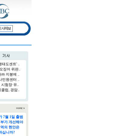
태도센트' ..
오징어 위판..
 지붕에 ..
민원센터 ..
시험장·유..
럽, 경암..
 7월 1일 출범
정부가 개선해야
지역의 현안은
하십니까?