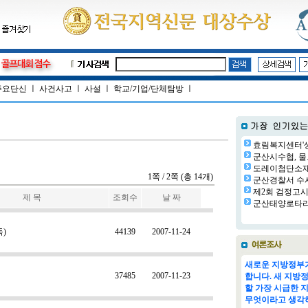
주요단신
ㅣ
사건사고
ㅣ
사설
ㅣ
학교/기업/단체탐방
ㅣ
효림복지센터'생
군산시수협, 물
도레이첨단소재㈜
1쪽 / 2쪽 (총 14개)
군산경찰서 수사
제2회 검정고시 
제 목
조회수
날 짜
군산태양로타리클
)
44139
2007-11-24
새로운 지방정부가
37485
2007-11-23
합니다. 새 지방
할 가장 시급한 
무엇이라고 생각