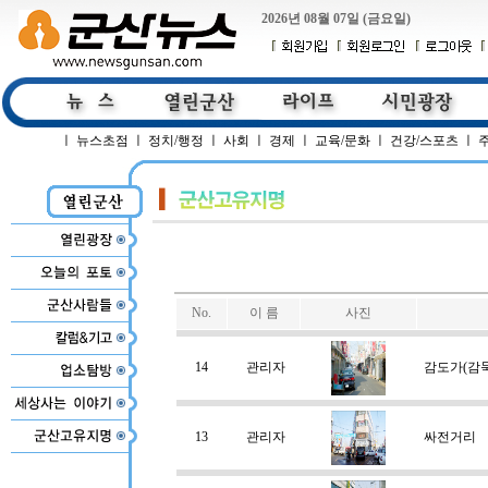
2026년 08월 07일 (금요일)
ㅣ
뉴스초점
ㅣ
정치/행정
ㅣ
사회
ㅣ
경제
ㅣ
교육/문화
ㅣ
건강/스포츠
ㅣ
No.
이 름
사진
14
관리자
감도가(감둑
13
관리자
싸전거리