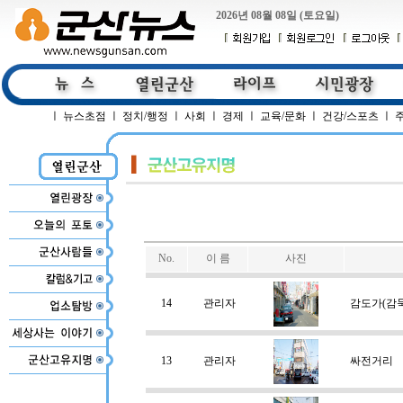
2026년 08월 08일 (토요일)
ㅣ
뉴스초점
ㅣ
정치/행정
ㅣ
사회
ㅣ
경제
ㅣ
교육/문화
ㅣ
건강/스포츠
ㅣ
No.
이 름
사진
14
관리자
감도가(감둑
13
관리자
싸전거리