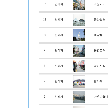
12
관리자
떡전거리
11
관리자
군산팔경
10
관리자
해망정
9
관리자
동영고개
8
관리자
양키시장
7
관리자
팔마재
6
관리자
아흔아홉