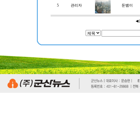
5
관리자
둔뱀이
◀