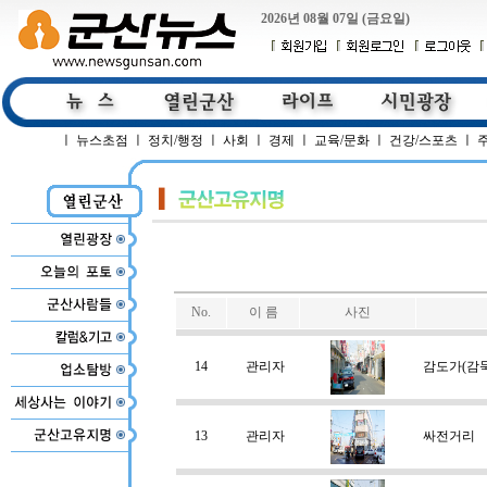
2026년 08월 07일 (금요일)
ㅣ
뉴스초점
ㅣ
정치/행정
ㅣ
사회
ㅣ
경제
ㅣ
교육/문화
ㅣ
건강/스포츠
ㅣ
No.
이 름
사진
14
관리자
감도가(감둑
13
관리자
싸전거리