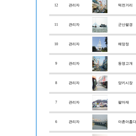
12
관리자
떡전거리
11
관리자
군산팔경
10
관리자
해망정
9
관리자
동영고개
8
관리자
양키시장
7
관리자
팔마재
6
관리자
아흔아홉