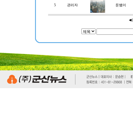
5
관리자
둔뱀이
◀