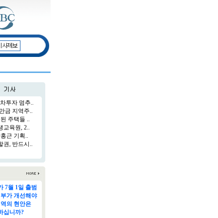
차투자 멈추..
만금 지역주..
된 주택들 ..
육원, 2..
홍근 기획..
권, 반드시..
 7월 1일 출범
정부가 개선해야
지역의 현안은
하십니까?