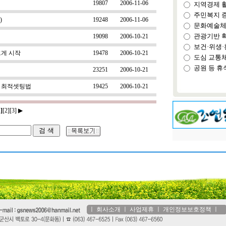
19807
2006-11-06
지역경제 
주민복지 
)
19248
2006-11-06
문화예술체
관광기반 
19098
2006-10-21
보건·위생·
크게 시작
19478
2006-10-21
도심 교통
공원 등 휴
23251
2006-10-21
 최적셋팅법
19425
2006-10-21
1]
[2]
[3]
▶
ㅣ
회사소개
ㅣ
사업제휴
ㅣ
개인정보보호정책
ㅣ