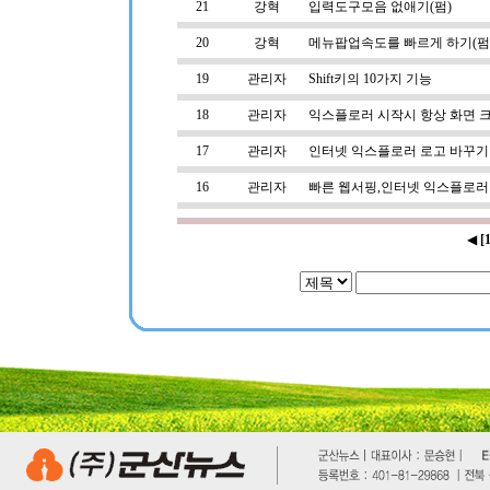
21
강혁
입력도구모음 없애기(펌)
20
강혁
메뉴팝업속도를 빠르게 하기(펌
19
관리자
Shift키의 10가지 기능
18
관리자
익스플로러 시작시 항상 화면 
17
관리자
인터넷 익스플로러 로고 바꾸기
16
관리자
빠른 웹서핑,인터넷 익스플로러
◀
[