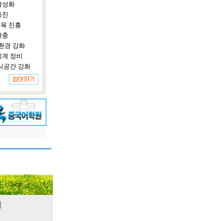
활성화
증진
육 진흥
확충
환경 강화
체계 정비
식공간 강화