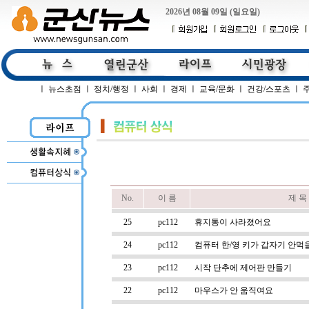
2026년 08월 09일 (일요일)
ㅣ
뉴스초점
ㅣ
정치/행정
ㅣ
사회
ㅣ
경제
ㅣ
교육/문화
ㅣ
건강/스포츠
ㅣ
No.
이 름
제 목
25
pc112
휴지통이 사라졌어요
24
pc112
컴퓨터 한/영 키가 갑자기 안먹
23
pc112
시작 단추에 제어판 만들기
22
pc112
마우스가 안 움직여요