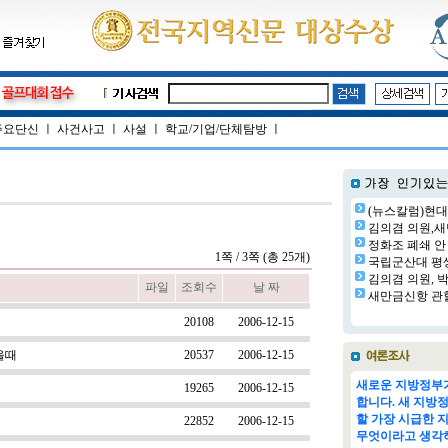
주요단신
ㅣ
사건사고
ㅣ
사설
ㅣ
학교/기업/단체탐방
ㅣ
(뉴스칼럼)현대
김의겸 의원,새
정화조 폐쇄 안 
1쪽 / 3쪽 (총 25개)
국립군산대 평생교
김의겸 의원, 박
파일
조회수
날 짜
새만금신항 관할
20108
2006-12-15
을때
20537
2006-12-15
새로운 지방정부가
19265
2006-12-15
합니다. 새 지방
할 가장 시급한 
22852
2006-12-15
무엇이라고 생각