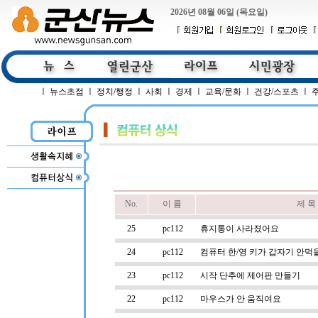
2026년 08월 06일 (목요일)
ㅣ
뉴스초점
ㅣ
정치/행정
ㅣ
사회
ㅣ
경제
ㅣ
교육/문화
ㅣ
건강/스포츠
ㅣ
No.
이 름
제 목
25
pc112
휴지통이 사라졌어요
24
pc112
컴퓨터 한/영 키가 갑자기 안먹
23
pc112
시작 단추에 제어판 만들기
22
pc112
마우스가 안 움직여요