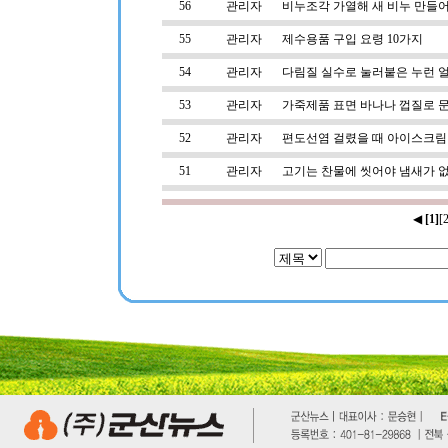
56
관리자
비누조각 가열해 새 비누 만들
55
관리자
제수용품 구입 요령 10가지
54
관리자
다림질 실수로 눌러붙은 누런 
53
관리자
가죽제품 표면 바나나 껍질로 
52
관리자
편도선염 걸렸을 때 아이스크림
51
관리자
고기는 찬물에 씻어야 냄새가 
◀
[1]
[