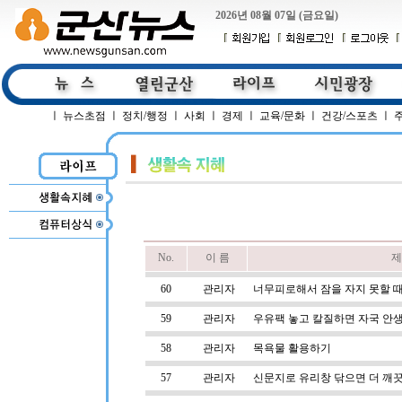
2026년 08월 07일 (금요일)
ㅣ
뉴스초점
ㅣ
정치/행정
ㅣ
사회
ㅣ
경제
ㅣ
교육/문화
ㅣ
건강/스포츠
ㅣ
No.
이 름
제
60
관리자
너무피로해서 잠을 자지 못할 
59
관리자
우유팩 놓고 칼질하면 자국 안
58
관리자
목욕물 활용하기
57
관리자
신문지로 유리창 닦으면 더 깨