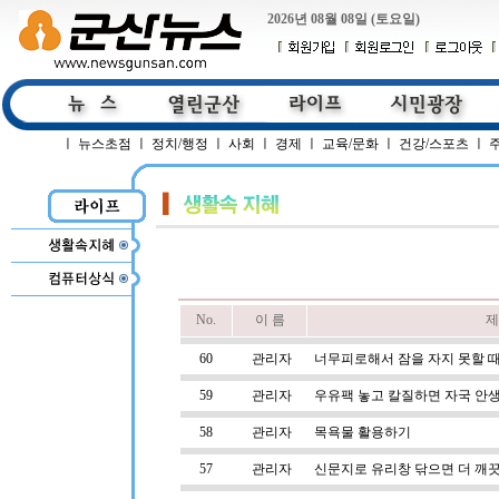
2026년 08월 08일 (토요일)
ㅣ
뉴스초점
ㅣ
정치/행정
ㅣ
사회
ㅣ
경제
ㅣ
교육/문화
ㅣ
건강/스포츠
ㅣ
No.
이 름
제
60
관리자
너무피로해서 잠을 자지 못할 
59
관리자
우유팩 놓고 칼질하면 자국 안
58
관리자
목욕물 활용하기
57
관리자
신문지로 유리창 닦으면 더 깨