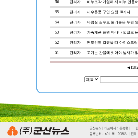
56
관리자
비누조각 가열해 새 비누 만들
55
관리자
제수용품 구입 요령 10가지
54
관리자
다림질 실수로 눌러붙은 누런 
53
관리자
가죽제품 표면 바나나 껍질로 
52
관리자
편도선염 걸렸을 때 아이스크림
51
관리자
고기는 찬물에 씻어야 냄새가 
◀
[1]
[