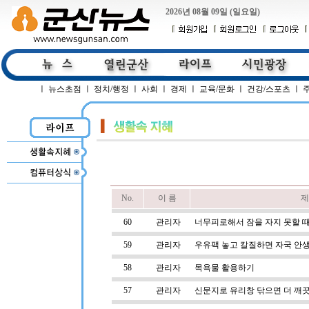
2026년 08월 09일 (일요일)
ㅣ
뉴스초점
ㅣ
정치/행정
ㅣ
사회
ㅣ
경제
ㅣ
교육/문화
ㅣ
건강/스포츠
ㅣ
No.
이 름
제
60
관리자
너무피로해서 잠을 자지 못할 
59
관리자
우유팩 놓고 칼질하면 자국 안
58
관리자
목욕물 활용하기
57
관리자
신문지로 유리창 닦으면 더 깨