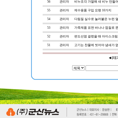
56
관리자
비누조각 가열해 새 비누 만들
55
관리자
제수용품 구입 요령 10가지
54
관리자
다림질 실수로 눌러붙은 누런 
53
관리자
가죽제품 표면 바나나 껍질로 
52
관리자
편도선염 걸렸을 때 아이스크림
51
관리자
고기는 찬물에 씻어야 냄새가 
◀
[1]
[