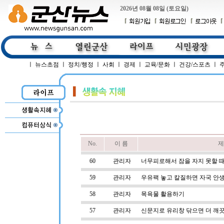
2026년 08월 08일 (토요일)
ㅣ
뉴스초점
ㅣ
정치/행정
ㅣ
사회
ㅣ
경제
ㅣ
교육/문화
ㅣ
건강/스포츠
ㅣ
No.
이 름
제
60
관리자
너무피로해서 잠을 자지 못할 
59
관리자
우유팩 놓고 칼질하면 자국 안
58
관리자
목욕물 활용하기
57
관리자
신문지로 유리창 닦으면 더 깨