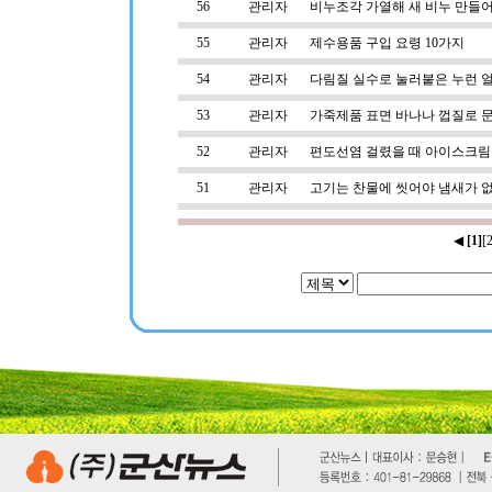
56
관리자
비누조각 가열해 새 비누 만들
55
관리자
제수용품 구입 요령 10가지
54
관리자
다림질 실수로 눌러붙은 누런 
53
관리자
가죽제품 표면 바나나 껍질로 
52
관리자
편도선염 걸렸을 때 아이스크림
51
관리자
고기는 찬물에 씻어야 냄새가 
◀
[1]
[