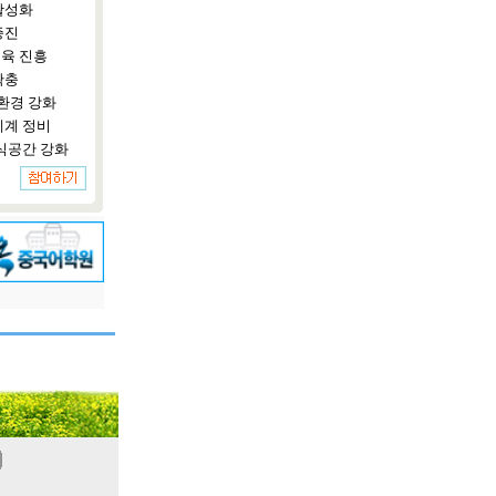
활성화
증진
육 진흥
확충
환경 강화
체계 정비
식공간 강화