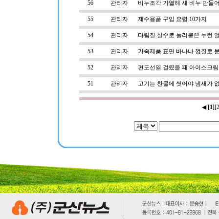
56
관리자
비누조각 가열해 새 비누 만들
55
관리자
제수용품 구입 요령 10가지
54
관리자
다림질 실수로 눌러붙은 누런 
53
관리자
가죽제품 표면 바나나 껍질로 
52
관리자
편도선염 걸렸을 때 아이스크림
51
관리자
고기는 찬물에 씻어야 냄새가 
◀
[1]
[