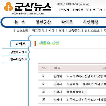
2026년 08월 07일 (금요일)
ㅣ
뉴스초점
ㅣ
정치/행정
ㅣ
사회
ㅣ
경제
ㅣ
교육/문화
ㅣ
건강/스포츠
ㅣ
No.
이 름
제
60
관리자
너무피로해서 잠을 자지 못할 
59
관리자
우유팩 놓고 칼질하면 자국 안
58
관리자
목욕물 활용하기
57
관리자
신문지로 유리창 닦으면 더 깨