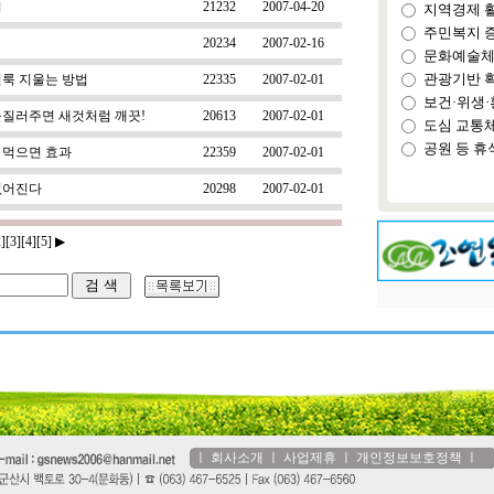
어
21232
2007-04-20
지역경제 
주민복지 
20234
2007-02-16
문화예술체
관광기반 
얼룩 지울는 방법
22335
2007-02-01
보건·위생·
문질러주면 새것처럼 깨끗!
20613
2007-02-01
도심 교통
공원 등 휴
 먹으면 효과
22359
2007-02-01
없어진다
20298
2007-02-01
2]
[3]
[4]
[5]
▶
ㅣ
회사소개
ㅣ
사업제휴
ㅣ
개인정보보호정책
ㅣ