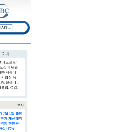
태도센트' ..
오징어 위판..
 지붕에 ..
시험장·유..
민원센터 ..
럽, 경암..
 7월 1일 출범
정부가 개선해야
지역의 현안은
하십니까?