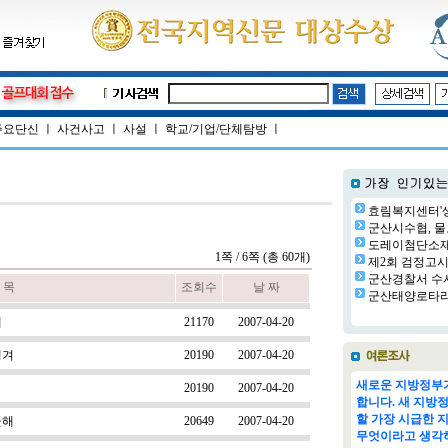
주요단신
ㅣ
사건사고
ㅣ
사설
ㅣ
학교/기업/단체탐방
ㅣ
효림복지센터'생
군산시수협, 물
도레이첨단소재㈜
1쪽 / 6쪽 (총 60개)
제2회 검정고시 
군산경찰서 수사
 목
조회수
날 짜
군산태양로타리클
때
21170
2007-04-20
생겨
20190
2007-04-20
새로운 지방정부가
20190
2007-04-20
합니다. 새 지방
할 가장 시급한 
끗해
20649
2007-04-20
무엇이라고 생각