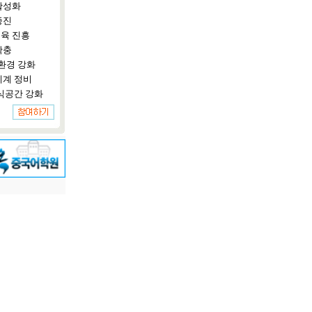
활성화
증진
육 진흥
확충
환경 강화
체계 정비
식공간 강화