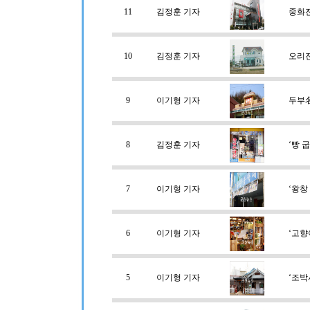
11
김정훈 기자
중화
10
김정훈 기자
오리
9
이기형 기자
두부名
8
김정훈 기자
‘빵 
7
이기형 기자
‘왕창
6
이기형 기자
‘고향
5
이기형 기자
‘조박