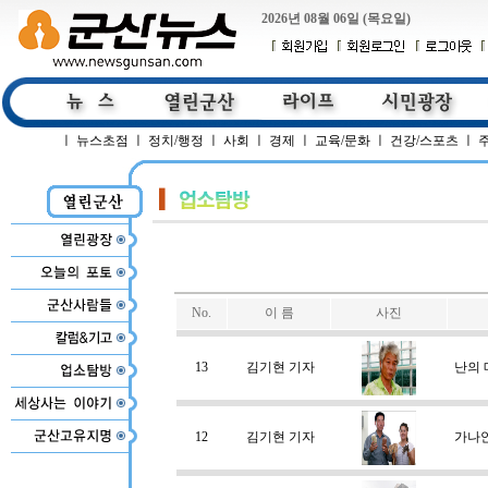
2026년 08월 06일 (목요일)
ㅣ
뉴스초점
ㅣ
정치/행정
ㅣ
사회
ㅣ
경제
ㅣ
교육/문화
ㅣ
건강/스포츠
ㅣ
No.
이 름
사진
13
김기현 기자
난의 
12
김기현 기자
가나안