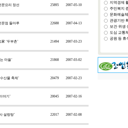
지역경제 
전문요리 정선
25895
2007-05-10
주민복지 
문화예술체
관광기반 
전문점 들마루
22688
2007-04-13
보건·위생·
도심 교통
공원 등 휴
家 ‘두부촌’
21494
2007-03-23
굽는 마을’
21868
2007-03-02
 수산물 축제’
20479
2007-02-23
이야기’
20045
2007-02-16
사 설렁탕’
22017
2007-02-08