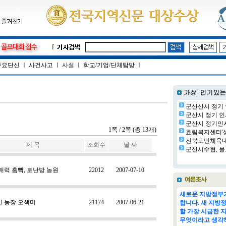
주요단신
ㅣ
사건사고
ㅣ
사설
ㅣ
학교/기업/단체탐방
ㅣ
군산산시 정기 
군산시 정기 인사
군산시 정기인사(
1쪽 / 2쪽 (총 13개)
효림복지센터'생
전북도민체육대회
제 목
조회수
날 짜
군산시수협, 물
매력 흠뻑, 토난방 농원
22012
2007-07-10
새로운 지방정부가
 농장 오색미
21174
2007-06-21
합니다. 새 지방
할 가장 시급한 
무엇이라고 생각